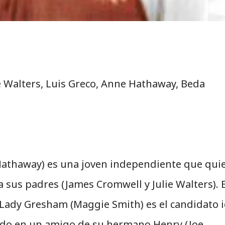
e Walters, Luis Greco, Anne Hathaway, Beda
Hathaway) es una joven independiente que qui
a sus padres (James Cromwell y Julie Walters). E
 Lady Gresham (Maggie Smith) es el candidato i
fijado en un amigo de su hermano Henry (Joe