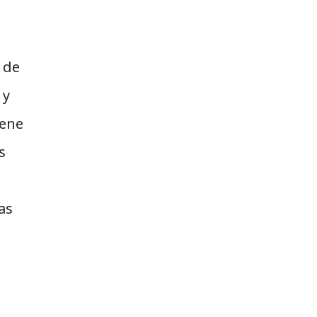
 de
 y
iene
s
as