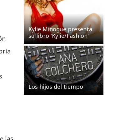
Kylie Minogue presenta
su libro 'Kylie/Fashion'
ión
oría
s
Los hijos del tiempo
e las