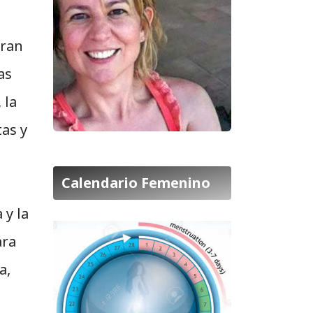
eran
as
 la
as y
Calendario Femenino
 y la
ara
a,