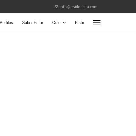
info@estilosalta.com
Perfiles
Saber Estar
Ocio
Bistro