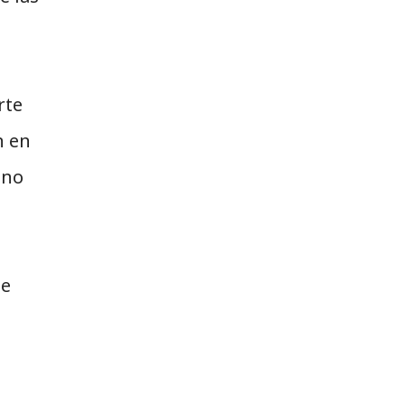
rte
n en
 no
te