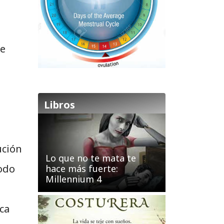
ue
Libros
ución
Lo que no te mata te
todo
hace más fuerte:
Millennium 4
ca