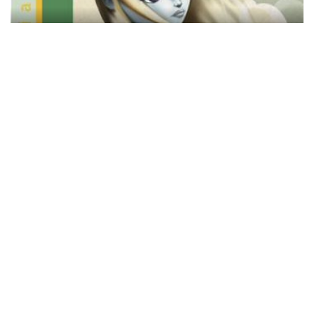
Retorno a la isla blanca
Cielo de tambores
Kylie Minogue presenta su libro 'Kylie/Fashion'