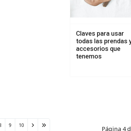
Claves para usar
todas las prendas 
accesorios que
tenemos
8
9
10
Página 4 d