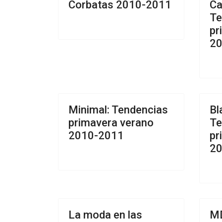
Corbatas 2010-2011
Ca
Te
pr
20
Minimal: Tendencias
Bl
primavera verano
Te
2010-2011
pr
20
La moda en las
M