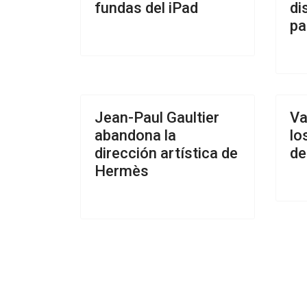
fundas del iPad
di
pa
Jean-Paul Gaultier
Va
abandona la
lo
dirección artística de
de
Hermès