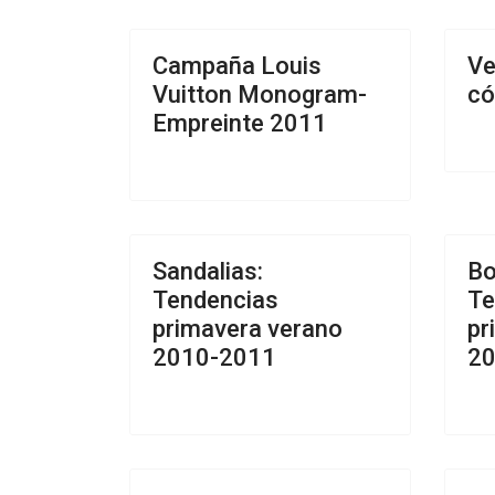
Campaña Louis
Ve
Vuitton Monogram-
có
Empreinte 2011
Sandalias:
Bo
Tendencias
Te
primavera verano
pr
2010-2011
20