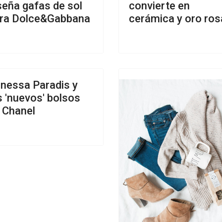
seña gafas de sol
convierte en
ra Dolce&Gabbana
cerámica y oro ros
nessa Paradis y
s 'nuevos' bolsos
 Chanel